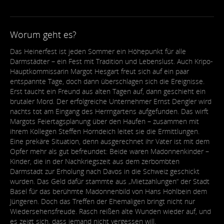
Worum geht es?
Das Heinerfest ist jeden Sommer ein Höhepunkt für alle
Darmstädter – ein Fest mit Tradition und Lebenslust. Auch Kripo-
Hauptkommissarin Margot Hesgart freut sich auf ein paar
entspannte Tage, doch dann überschlagen sich die Ereignisse.
Erst taucht ein Freund aus alten Tagen auf, dann geschieht ein
brutaler Mord. Der erfolgreiche Unternehmer Ernst Dengler wird
nachts tot am Eingang des Herrngartens aufgefunden. Das wirft
Margots Feiertagsplanung über den Haufen – zusammen mit
ihrem Kollegen Steffen Horndeich leitet sie die Ermittlungen.
Eine prekäre Situation, denn ausgerechnet ihr Vater ist mit dem
Opfer mehr als gut befreundet: Beide waren Madonnenkinder –
Kinder, die in der Nachkriegszeit aus dem zerbombten
Darmstadt zur Erholung nach Davos in die Schweiz geschickt
wurden. Das Geld dafür stammte aus „Mietzahlungen“ der Stadt
Basel für das berühmte Madonnenbild von Hans Hohlbein dem
Jüngeren. Doch das Treffen der Ehemaligen bringt nicht nur
Wiedersehensfreude. Rasch reißen alte Wunden wieder auf, und
es zeigt sich, dass jemand nicht vergessen will.